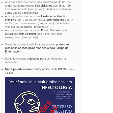
Aos pacientes internados nas enfermarias do 6º, 7º e 8º
andar, serão permitidos
três visitantes
das 15 às 18h,
com revezamento (um por vez). Os boletins médicos
serão diários e presenciais.
Aos pacientes internados na
Unidade de Terapia
Intensiva
(UTI), serão permitidos
dois visitantes
das 14
às 15h, com revezamento (um por vez). Os boletins
médicos serão diários, presenciais.
Aos pacientes internados no
Pronto Socorro
,
serão
permitidos
dois visitantes
das 14 às 15h
, com
revezamento (um por vez).
Situações excepcionais fora desta rotina
pod
em ser
efetuadas apenas pelos Médicos e pela Equipe de
Enfermagem
.
Serão fornecidas
máscaras
para os visitantes na
recepção.
Não é permitido trazer qualquer tipo de ALIMENTO
nas
visitas.