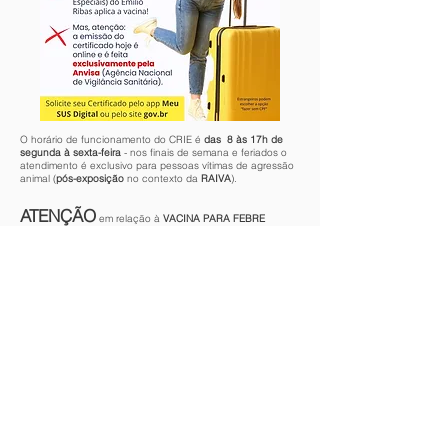
O horário de funcionamento do CRIE é
das 8 às 17h de
segunda à sexta-feira
- nos finais de semana e feriados o
atendimento é exclusivo para pessoas vítimas de agressão
animal (
pós-exposição
no contexto da
RAIVA
).
ATENÇÃO
em relação à
VACINA PARA FEBRE
AMARELA
:
o Certificado Internacional de Vacinação (CIVP)
NÃO é
emitido presencialmente no Instituto de Infectologia Emílio
Ribas
. Sua solicitação deve ser feita por meio do
SUS
DIGITAL
ou pelo site
“gov.br”
. Mais informações a esse
respeito estão disponíveis no
link
:
https://www.gov.br/pt-br/servicos/obter-o-
certificado-internacional-de-vacinacao-e-
profilaxia
Outras dúvidas podem ser esclarecidas pelos canais de
comunicação da ANVISA:
https://www.gov.br/anvisa/pt-
br/canais_atendimento
.