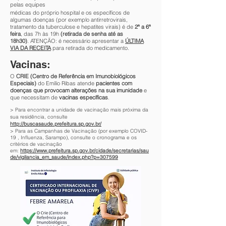
pelas equipes
médicas do próprio hospital e os específicos de
algumas doenças (por exemplo antirretrovirais,
tratamento da tuberculose e hepatites virais) é de
2ª a 6ª
feira
, das 7h
às 19h
(retirada de senha até as
18h30)
.
ATENÇÃO: é necessário apresentar a
ÚLTIMA
VIA DA RECEITA
para retirada do medicamento.
Vacinas:
O
CRIE (Centro de Referência em Imunobiológicos
Especiais)
do Emílio Ribas atende
pacientes com
doenças que provocam alterações na sua imunidade
e
que necessitam de
vacinas específicas
.
> Para encontrar
a unidade de vacinação mais próxima da
sua
residência, consulte
http://buscasaude.prefeitura.sp.gov.br/
> Para as Campanhas de Vacinação (por exemplo COVID-
19 , Influenza, Sarampo), consulte o cronograma e os
critérios de vacinação
em:
https://www.prefeitura.sp.gov.br/cidade/secretarias/sau
de/vigilancia_em_saude/index.php?p=307599