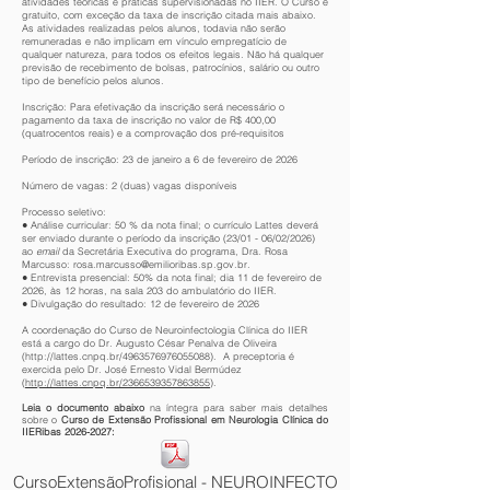
atividades teóricas e práticas supervisionadas no IIER. O Curso é
gratuito, com exceção da taxa de inscrição citada mais abaixo.
As atividades realizadas pelos alunos, todavia não serão
remuneradas e não implicam em vínculo empregatício de
qualquer natureza, para todos os efeitos legais. Não há qualquer
previsão de recebimento de bolsas, patrocínios, salário ou outro
tipo de benefício pelos alunos.
Inscrição: Para efetivação da inscrição será necessário o
pagamento da taxa de inscrição no valor de R$ 400,00
(quatrocentos reais) e a comprovação dos pré-requisitos
Período de inscrição: 23 de janeiro a 6 de fevereiro de 2026
Número de vagas: 2 (duas) vagas disponíveis
Processo seletivo:
● Análise curricular: 50 % da nota final; o currículo Lattes deverá
ser enviado durante o período da inscrição (23/01 - 06/02/2026)
ao
email
da Secretária Executiva do programa, Dra. Rosa
Marcusso:
rosa.marcusso@emilioribas.sp.gov.br
.
● Entrevista presencial: 50% da nota final; dia 11 de fevereiro de
2026, às 12 horas, na sala 203 do ambulatório do IIER.
● Divulgação do resultado: 12 de fevereiro de 2026
A coordenação do Curso de Neuroinfectologia Clínica do IIER
está a cargo do Dr. Augusto César Penalva de Oliveira
(
http://lattes.cnpq.br/4963576976055088).
A preceptoria é
exercida pelo Dr. José Ernesto Vidal Bermúdez
(
http://lattes.cnpq.br/2366539357863855
).
Leia o documento abaixo
na íntegra para saber mais detalhes
sobre o
Curso de Extensão Profissional em Neurologia Clínica do
IIER
ibas
2026-2027
:
CursoExtensãoProfisional - NEUROINFECTO