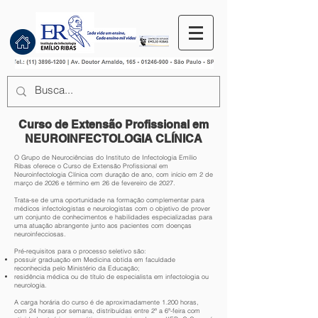
Curso de Extensão Profissional em
NEUROINFECTOLOGIA CLÍNICA
O Grupo de Neurociências do Instituto de Infectologia Emílio
Ribas oferece o Curso de Extensão Profissional em
Neuroinfectologia Clínica com duração de ano, com início em 2 de
março de 2026 e término em 26 de fevereiro de 2027.
​Trata-se de uma oportunidade na formação complementar para
médicos infectologistas e neurologistas com o objetivo de prover
um conjunto de conhecimentos e habilidades especializadas para
uma atuação abrangente junto aos pacientes com doenças
neuroinfecciosas.
​Pré-requisitos para o processo seletivo são:
possuir graduação em Medicina obtida em faculdade
reconhecida pelo Ministério da Educação;
residência médica ou de título de especialista em infectologia ou
neurologia.
A carga horária do curso é de aproximadamente 1.200 horas,
com 24 horas por semana, distribuídas entre 2ª a 6ª-feira com