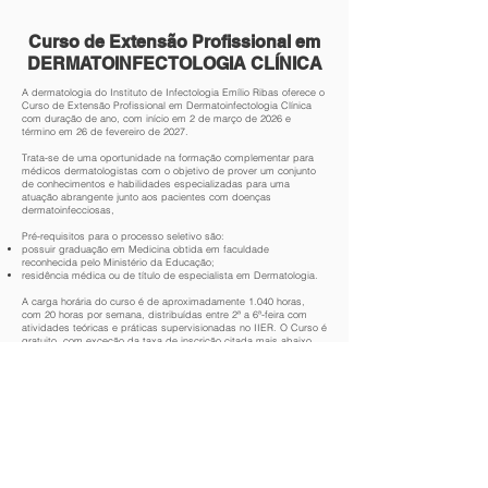
Curso de Extensão Profissional em
DERMATOINFECTOLOGIA CLÍNICA
A dermatologia do Instituto de Infectologia Emílio Ribas oferece o
Curso de Extensão Profissional em Dermatoinfectologia Clínica
com duração de ano, com início em 2 de março de 2026 e
término em 26 de fevereiro de 2027.
Trata-se de uma oportunidade na formação complementar para
médicos dermatologistas com o objetivo de prover um conjunto
de conhecimentos e habilidades especializadas para uma
atuação abrangente junto aos pacientes com doenças
dermatoinfecciosas,
Pré-requisitos para o processo seletivo são:
possuir graduação em Medicina obtida em faculdade
reconhecida pelo Ministério da Educação;
residência médica ou de título de especialista em Dermatologia.
A carga horária do curso é de aproximadamente 1.040 horas,
com 20 horas por semana, distribuídas entre 2ª a 6ª-feira com
atividades teóricas e práticas supervisionadas no IIER. O Curso é
gratuito, com exceção da taxa de inscrição citada mais abaixo.
As atividades realizadas pelos alunos, todavia não serão
remuneradas e não implicam em vínculo empregatício de
qualquer natureza, para todos os efeitos legais. Não há qualquer
previsão de recebimento de bolsas, patrocínios, salário ou outro
tipo de benefício pelos alunos.
Inscrição: Para efetivação da inscrição será necessário o
pagamento da taxa de inscrição no valor de R$ 400,00
(quatrocentos reais) e a comprovação dos pré-requisitos
Período de inscrição: 23 de janeiro a 6 de fevereiro de 2026.